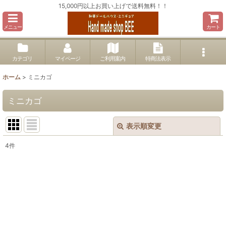
15,000円以上お買い上げで送料無料！！
メニュー
カート
カテゴリ
マイページ
ご利用案内
特商法表示
ホーム
>
ミニカゴ
ミニカゴ
表示順変更
閉じる
4
件
表示数
:
並び順
:
絞り込む