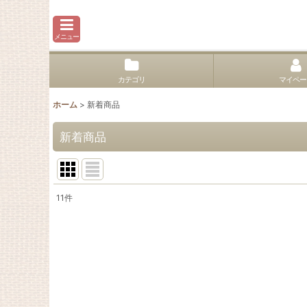
メニュー
カテゴリ
マイペー
ホーム
>
新着商品
新着商品
11
件
表示数
:
並び順
: