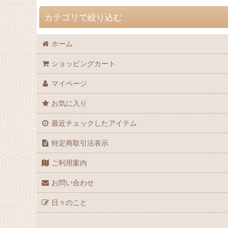
カテゴリで絞り込む
ホーム
ドールハウス・家具
ショッピングカート
ミニチュアフード
マイページ
おせち料理
お気に入り
お弁当
最近チェックしたアイテム
和菓子
特定商取引法表示
食器
ご利用案内
Crear Box
お問い合わせ
ミニカゴ
日々のこと