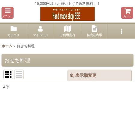
15,000円以上お買い上げで送料無料！！
メニュー
カート
カテゴリ
マイページ
ご利用案内
特商法表示
ホーム
>
おせち料理
おせち料理
表示順変更
閉じる
4
件
表示数
:
並び順
:
絞り込む