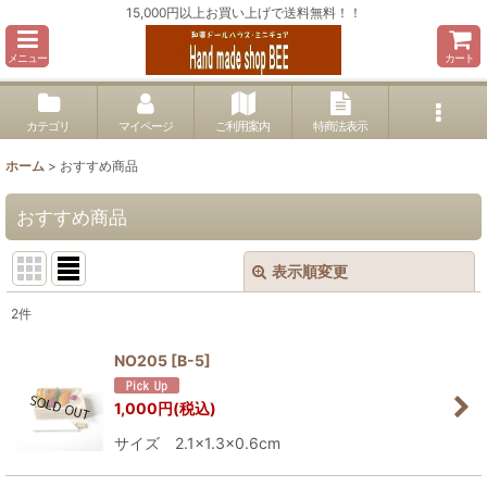
15,000円以上お買い上げで送料無料！！
メニュー
カート
カテゴリ
マイページ
ご利用案内
特商法表示
ホーム
>
おすすめ商品
おすすめ商品
表示順変更
閉じる
2
件
表示数
:
NO205
[
B-5
]
並び順
:
1,000
円
(税込)
サイズ 2.1×1.3×0.6cm
絞り込む