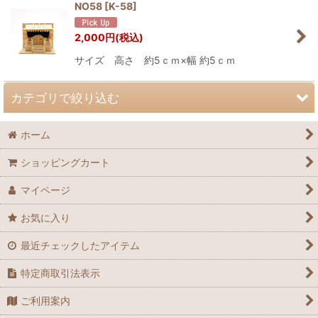
NO58
[
K-58
]
2,000
円
(税込)
サイズ 高さ 約5ｃｍ×幅 約5ｃｍ
カテゴリで絞り込む
ホーム
ドールハウス・家具
ショッピングカート
ミニチュアフード
マイページ
おせち料理
お気に入り
お弁当
最近チェックしたアイテム
和菓子
特定商取引法表示
食器
ご利用案内